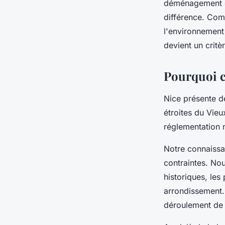
déménagement ou 
Inès
•
19 janvier 2026
•
8 min de lecture
différence. Com
l'environnement
devient un critèr
Pourquoi ch
Nice présente de
étroites du Vieu
réglementation 
Notre connaissa
contraintes. No
historiques, les
arrondissement. 
déroulement de 