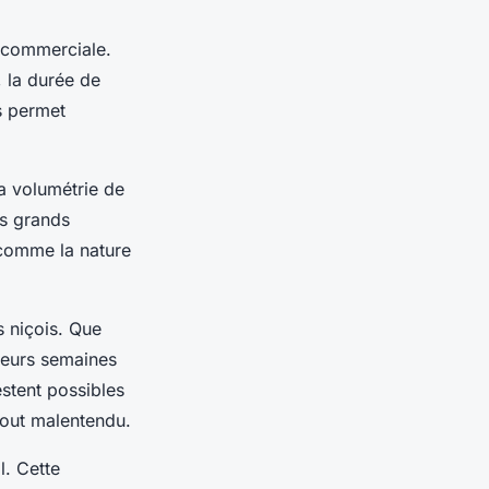
 commerciale.
, la durée de
s permet
La volumétrie de
us grands
 comme la nature
 niçois. Que
ieurs semaines
stent possibles
tout malentendu.
l. Cette