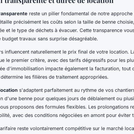
n transparente et durée de location
 transparente
reste un pilier fondamental de notre approche
aille précisément les coûts selon la taille de benne choisie
tée et le type de déchets à évacuer. Cette transparence vou
re budget travaux sans surprise désagréable.
rs influencent naturellement le prix final de votre location. 
ue le premier critère, avec des tarifs dégressifs pour les pl
ée d'immobilisation impacte également la facturation, tout
détermine les filières de traitement appropriées.
location
s'adaptent parfaitement au rythme de vos chantiers
n d'une benne pour quelques jours de déblaiement ou plus
nous proposons des formules flexibles. Les prolongations re
bilité, avec des conditions négociées en amont pour éviter 
tarifaire reste volontairement compétitive sur le marché loca