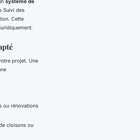
 un
système de
 Suivi des
tion. Cette
juridiquement.
apté
otre projet. Une
nne
s ou rénovations
de cloisons ou