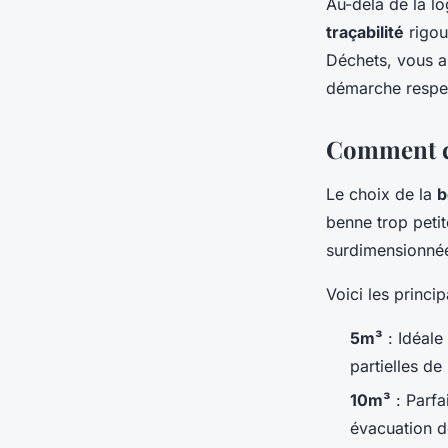
Au-delà de la l
traçabilité
rigou
Déchets, vous as
démarche respec
Comment cho
Le choix de la
b
benne trop petit
surdimensionnée 
Voici les princ
5m³
: Idéale
partielles de
10m³
: Parfa
évacuation d