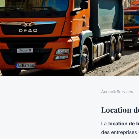
Accueil
›
Services
SERVICES
Location de bennes à
Location d
La
location de
complet 2025
des entreprises