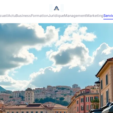
cueil
Actu
Business
Formation
Juridique
Management
Marketing
Servi