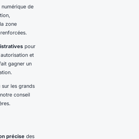
il numérique de
tion,
 la zone
 renforcées.
stratives
pour
autorisation et
fait gagner un
ation.
 sur les grands
notre conseil
ères.
ion précise
des