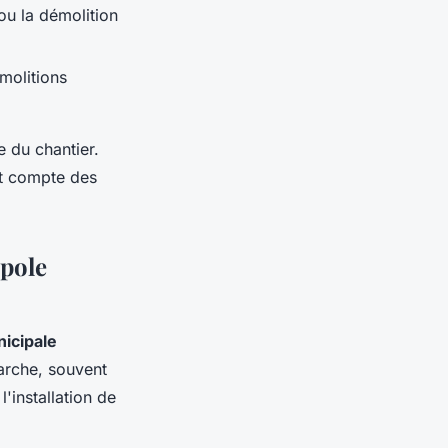
ou la démolition
molitions
ée du chantier.
nt compte des
opole
nicipale
marche, souvent
'installation de