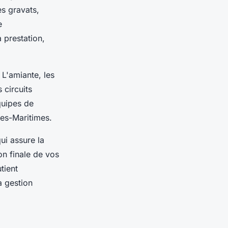
s gravats,
e
 prestation,
 L'amiante, les
 circuits
quipes de
pes-Maritimes.
ui assure la
on finale de vos
tient
a gestion