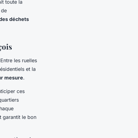
t toute la
 de
é des déchets
çois
ntre les ruelles
sidentiels et la
ur mesure
.
ticiper ces
uartiers
 chaque
 garantit le bon