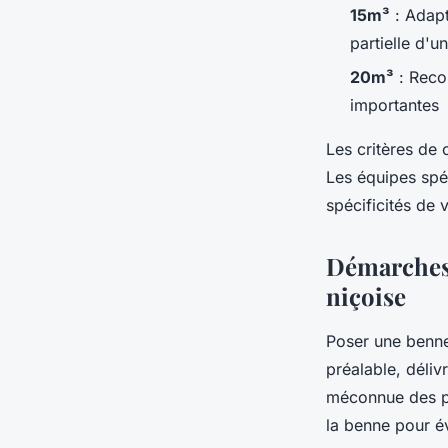
15m³
: Adapt
partielle d'
20m³
: Reco
importantes
Les critères de 
Les équipes spé
spécificités de 
Démarches 
niçoise
Poser une benne
préalable, déliv
méconnue des par
la benne pour év