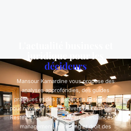
L'actualité business et
juridique pour les
décideurs
Mansour Kamardine vous propose des
analyses approfondies, des guides
pratiques et des ressources essentielles
pour naviguer dans l'univers de l'entreprise.
Restez informé des dernières tendances en
management, marketing et droit des