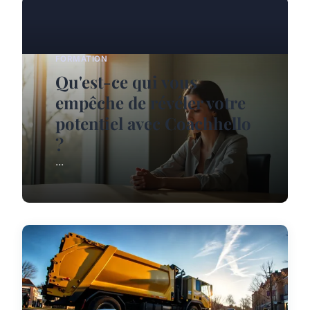
FORMATION
Qu'est-ce qui vous
empêche de révéler votre
potentiel avec Coachhello
?
...