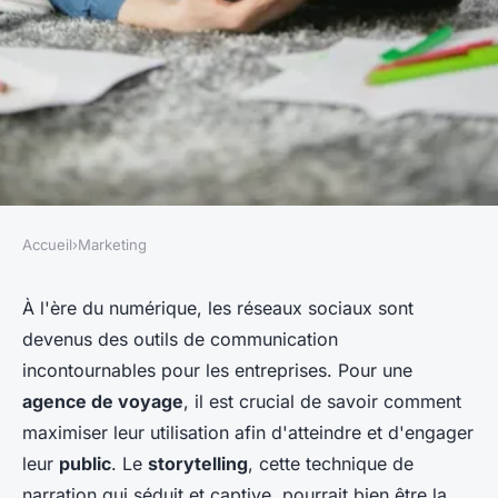
Accueil
›
Marketing
MARKETING
Comment une agence de
À l'ère du numérique, les réseaux sociaux sont
devenus des outils de communication
voyage peut-elle utiliser le
incontournables pour les entreprises. Pour une
storytelling pour augmenter
agence de voyage
, il est crucial de savoir comment
l'engagement sur ses réseaux
maximiser leur utilisation afin d'atteindre et d'engager
sociaux ?
leur
public
. Le
storytelling
, cette technique de
narration qui séduit et captive, pourrait bien être la