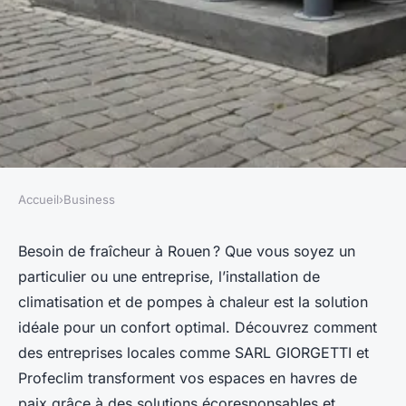
Accueil
›
Business
BUSINESS
Installation de climatisation et
Besoin de fraîcheur à Rouen ? Que vous soyez un
particulier ou une entreprise, l’installation de
pompes à chaleur à rouen
climatisation et de pompes à chaleur est la solution
idéale pour un confort optimal. Découvrez comment
Inès
•
20 juillet 2024
•
3 min de lecture
des entreprises locales comme SARL GIORGETTI et
Profeclim transforment vos espaces en havres de
paix grâce à des solutions écoresponsables et