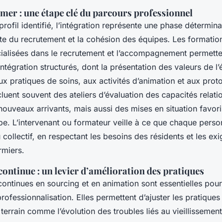
rmer : une étape clé du parcours professionnel
profil identifié, l’intégration représente une phase détermina
ite du recrutement et la cohésion des équipes. Les formation
cialisées dans le recrutement et l’accompagnement permette
ntégration structurés, dont la présentation des valeurs de l’
aux pratiques de soins, aux activités d’animation et aux prot
uent souvent des ateliers d’évaluation des capacités relatio
ouveaux arrivants, mais aussi des mises en situation favori
uipe. L’intervenant ou formateur veille à ce que chaque pers
 collectif, en respectant les besoins des résidents et les ex
rmiers.
ontinue : un levier d’amélioration des pratiques
ontinues en sourcing et en animation sont essentielles pour
rofessionnalisation. Elles permettent d’ajuster les pratiques 
errain comme l’évolution des troubles liés au vieillissement