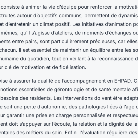
 consiste à animer la vie d’équipe pour renforcer la motivati
struites autour d’objectifs communs, permettent de dynamise
t d’entretenir un climat positif. Les initiatives d’animation p
-mêmes, qu’il s’agisse d’ateliers, de moments d’échanges o
ts entre pairs, sont particulièrement précieuses, car elles
 chacun. Il est essentiel de maintenir un équilibre entre les s
humaine du quotidien, tout en veillant à la reconnaissance d
r clé de motivation et de fidélisation.
 vise à assurer la qualité de l’accompagnement en EHPAD. 
s notions essentielles de gérontologie et de santé mentale a
besoins des résidents. Les interventions doivent être adapt
 soit une perte d’autonomie, des pathologies liées à l’âge o
ur garantir une prise en charge personnalisée et respectueu
 doit s’appuyer sur l’écoute, la relation et la dignité de l
tales des métiers du soin. Enfin, l’évaluation régulière des