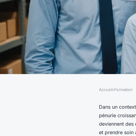
Accueil
›
Formation
FORMATION
Du sourcing à l'int
Dans un context
pénurie croissan
accompagner, anime
deviennent des e
et prendre soin