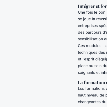
Intégrer et fo
Une fois le bon 
se joue la réuss
entreprises spé
des parcours d’i
sensibilisation 
Ces modules incl
techniques des n
et l’esprit d’éq
place au sein du
soignants et infi
La formation c
Les formations c
haut niveau de p
changeantes du t