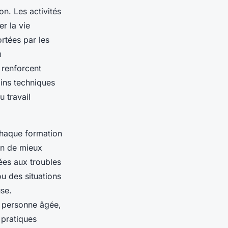
on. Les activités
r la vie
ortées par les
u
 renforcent
oins techniques
u travail
Chaque formation
fin de mieux
ées aux troubles
u des situations
se.
a personne âgée,
 pratiques