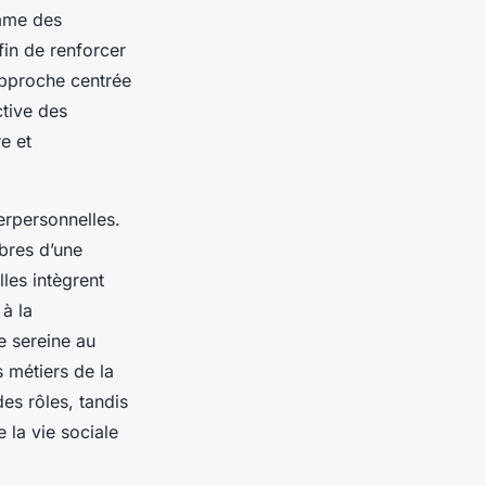
omme des
fin de renforcer
approche centrée
ctive des
re et
erpersonnelles.
bres d’une
les intègrent
à la
e sereine au
s métiers de la
es rôles, tandis
 la vie sociale