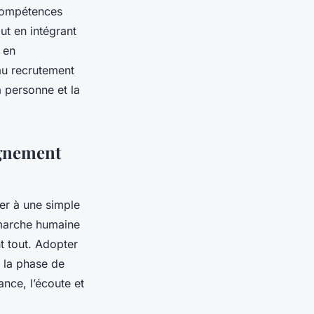
 compétences
ut en intégrant
 en
au recrutement
a personne et la
agnement
ter à une simple
émarche humaine
t tout. Adopter
 la phase de
ance, l’écoute et