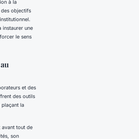
ion à la
 des objectifs
stitutionnel.
 instaurer une
forcer le sens
 au
borateurs et des
frent des outils
 plaçant la
t avant tout de
tés, son